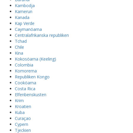
Kambodja
Kamerun
Kanada
Kap Verde
Caymanöarna
Centralafrikanska republiken
Tchad
Chile
Kina
Kokosöarna (Keeling)
Colombia
Komorerna
Republiken Kongo
Cooköarna
Costa Rica
Elfenbenskusten
Krim
Kroatien
Kuba
Curaçao
Cypern
Tjeckien