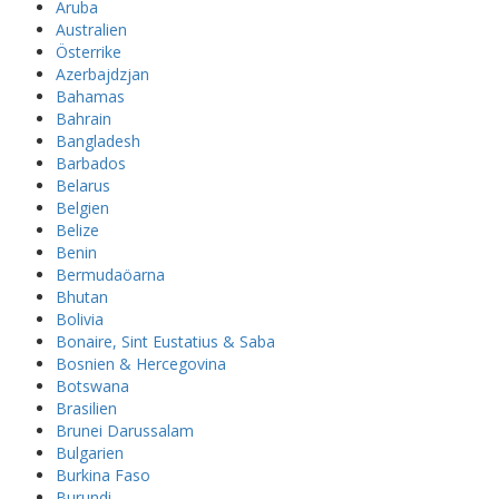
Aruba
Australien
Österrike
Azerbajdzjan
Bahamas
Bahrain
Bangladesh
Barbados
Belarus
Belgien
Belize
Benin
Bermudaöarna
Bhutan
Bolivia
Bonaire, Sint Eustatius & Saba
Bosnien & Hercegovina
Botswana
Brasilien
Brunei Darussalam
Bulgarien
Burkina Faso
Burundi