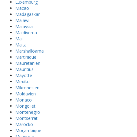
Luxemburg
Macao
Madagaskar
Malawi
Malaysia
Maldiverna
Mali
Malta
Marshallöarna
Martinique
Mauretanien
Mauritius
Mayotte
Mexiko
Mikronesien
Moldavien
Monaco
Mongoliet
Montenegro
Montserrat
Marocko
Moçambique
Myanmar