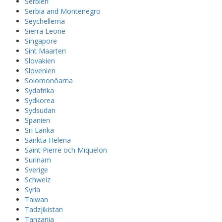
Serbien
Serbia and Montenegro
Seychellerna
Sierra Leone
Singapore
Sint Maarten
Slovakien
Slovenien
Solomonöarna
Sydafrika
Sydkorea
Sydsudan
Spanien
Sri Lanka
Sankta Helena
Saint Pierre och Miquelon
Surinam
Sverige
Schweiz
Syria
Taiwan
Tadzjikistan
Tanzania