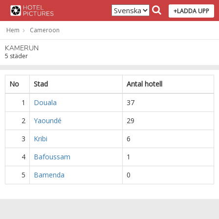
+LADDA UPP
Hem
Cameroon
KAMERUN
5 städer
No
Stad
Antal hotell
1
Douala
37
2
Yaoundé
29
3
Kribi
6
4
Bafoussam
1
5
Bamenda
0