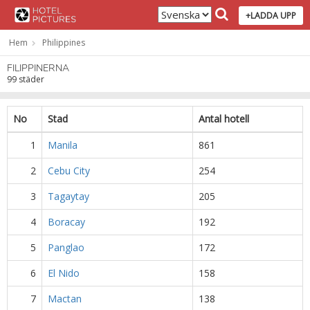
+LADDA UPP
Hem
Philippines
FILIPPINERNA
99 städer
No
Stad
Antal hotell
1
Manila
861
2
Cebu City
254
3
Tagaytay
205
4
Boracay
192
5
Panglao
172
6
El Nido
158
7
Mactan
138