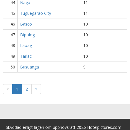
44
Naga
11
45
Tuguegarao City
11
46
Basco
10
47
Dipolog
10
48
Laoag
10
49
Tarlac
10
50
Busuanga
9
«
1
2
»
Skyddad enligt lagen om upphovsrätt 2026 Hotelpictures.com