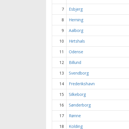
7
Esbjerg
8
Herning
9
Aalborg
10
Hirtshals
11
Odense
12
Billund
13
Svendborg
14
Frederikshavn
15
Silkeborg
16
Sønderborg
17
Rønne
18
Kolding