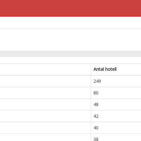
Antal hotell
249
80
48
42
40
38