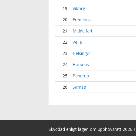
19
Viborg
20
Fredericia
21
Middelfart
22
Vejle
23
Helsingör
24
Horsens
25
Pandrup
26
Samsø
Skyddad enligt lagen om upphovsrätt 2026 