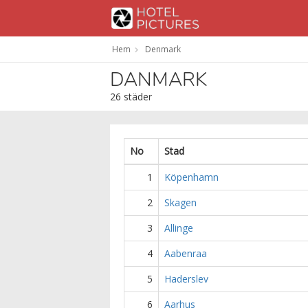
Hem
Denmark
DANMARK
26 städer
No
Stad
1
Köpenhamn
2
Skagen
3
Allinge
4
Aabenraa
5
Haderslev
6
Aarhus