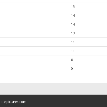
15
14
14
13
11
11
6
0
Hotelpictures.com