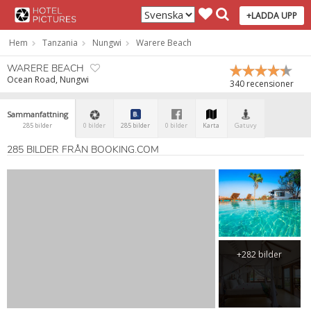
+LADDA UPP
Hem
Tanzania
Nungwi
Warere Beach
WARERE BEACH
Ocean Road, Nungwi
340 recensioner
Sammanfattning
285 bilder
0 bilder
285 bilder
0 bilder
Karta
Gatuvy
285 BILDER FRÅN BOOKING.COM
+282 bilder