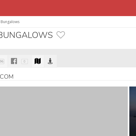
h Bungalows
H BUNGALOWS
96
0
.COM