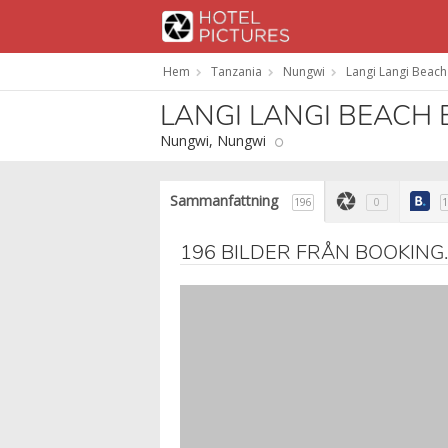
Hem
Tanzania
Nungwi
Langi Langi Beac
LANGI LANGI BEAC
Nungwi, Nungwi
Sammanfattning
196
0
1
196 BILDER FRÅN BOOKING