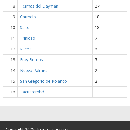
8
Termas del Daymán
27
9
Carmelo
18
10
Salto
18
11
Trinidad
7
12
Rivera
6
13
Fray Bentos
5
14
Nueva Palmira
2
15
San Gregorio de Polanco
2
16
Tacuarembó
1
Copyright 2026 Hotelpictures.com