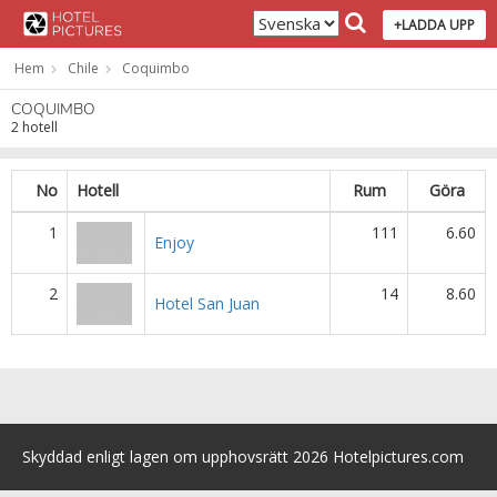
+LADDA UPP
Hem
Chile
Coquimbo
COQUIMBO
2 hotell
No
Hotell
Rum
Göra
1
111
6.60
Enjoy
2
14
8.60
Hotel San Juan
Skyddad enligt lagen om upphovsrätt 2026 Hotelpictures.com